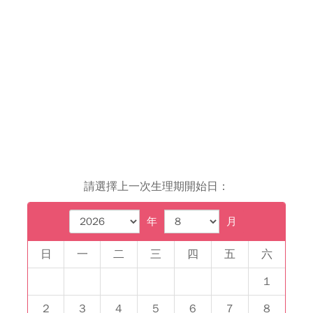
請選擇上一次生理期開始日：
年
月
日
一
二
三
四
五
六
1
2
3
4
5
6
7
8